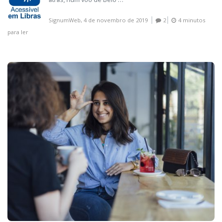
SignumWeb,
4 de novembro de 2019
2
4 minutos
para ler