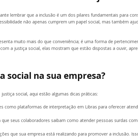
tante lembrar que a inclusão é um dos pilares fundamentais para con
essibilidade não apenas cumprem um papel social, mas também ajud
resenta muito mais do que conveniência; é uma forma de pertencime
 a justiça social, elas mostram que estão dispostas a ouvir, apre
a social na sua empresa?
stiça social, aqui estão algumas dicas práticas:
ões como plataformas de interpretação em Libras para oferecer aten
a que seus colaboradores saibam como atender pessoas surdas com 
ações que sua empresa está realizando para promover a inclusão. Iss