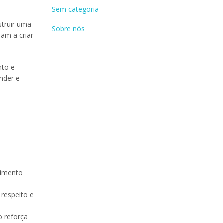
Sem categoria
struir uma
Sobre nós
am a criar
nto e
nder e
dimento
respeito e
o reforça