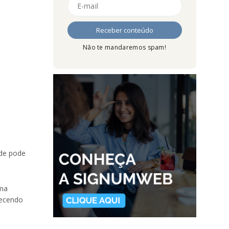
Não te mandaremos spam!
ade pode
uma
lecendo