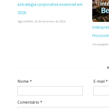
estratégia corporativa essencial em
2026
SignumWeb,
26 de fevereiro de 2026
Intérpre
Horizont
Cleusangela 
Nome
*
E-mail
*
Comentário
*