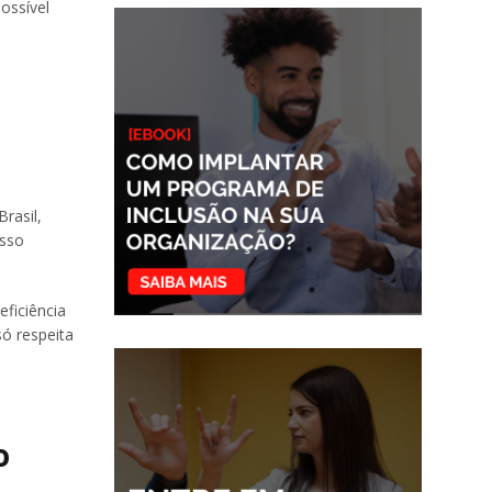
ossível
rasil,
asso
ficiência
ó respeita
o