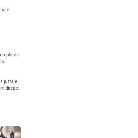
ria e
xemplo de
ndo
 justa e
m direito;