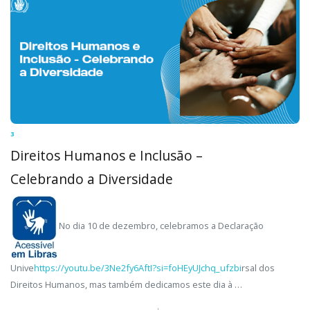
3
Direitos Humanos e Inclusão –
Celebrando a Diversidade
No dia 10 de dezembro, celebramos a Declaração
Unive
https://youtu.be/3Ne2fy6AftI?si=foHEyUJchq_ufzbi
rsal dos
Direitos Humanos, mas também dedicamos este dia à …