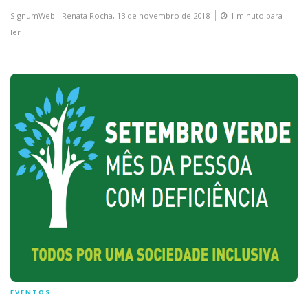
SignumWeb - Renata Rocha,
13 de novembro de 2018
1 minuto para
ler
EVENTOS