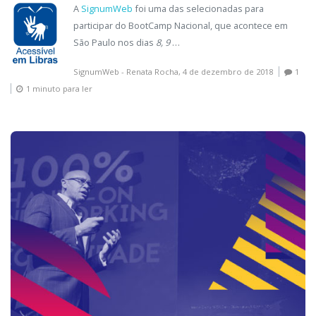
A
SignumWeb
foi uma das selecionadas para
participar do BootCamp Nacional, que acontece em
São Paulo nos dias
8, 9
…
SignumWeb - Renata Rocha,
4 de dezembro de 2018
1
1 minuto para ler