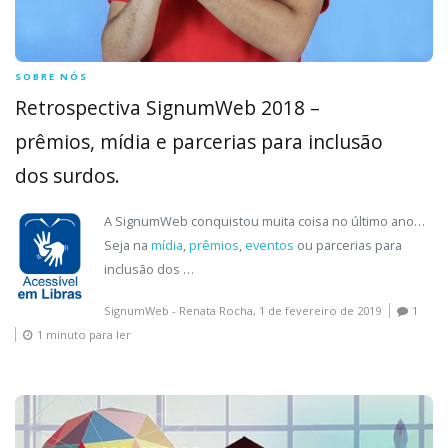
SOBRE NÓS
Retrospectiva SignumWeb 2018 –
prêmios, mídia e parcerias para inclusão
dos surdos.
A SignumWeb conquistou muita coisa no último ano…
Seja na
mídia
,
prêmios
,
eventos
ou parcerias para
inclusão dos …
SignumWeb - Renata Rocha,
1 de fevereiro de 2019
1
1 minuto para ler