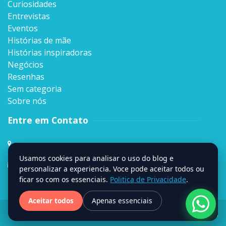
Curiosidades
Entrevistas
Eventos
Histórias de mãe
Histórias inspiradoras
Negócios
Resenhas
Sem categoria
Sobre nós
Entre em Contato
Rua Sen. Milton Campos, 35, Andar 4º,
Vila da Serra, Nova Lima, MG
Usamos cookies para analisar o uso do blog e
contato@signumweb.com.br
personalizar a experiencia. Voce pode aceitar todos ou
ficar so com os essenciais.
Politica de Privacidade
.
Aceitar todos
Apenas essenciais
Site criado por
Stage
.