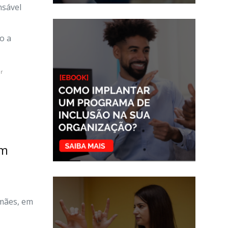
nsável
o a
er
om
 mães, em