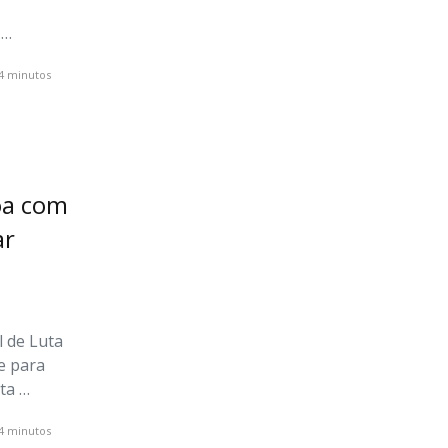
l
…
4 minutos
oa com
ar
a
l de Luta
e para
ta …
4 minutos