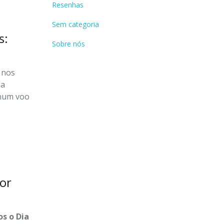
Resenhas
Sem categoria
s:
Sobre nós
 nos
ha
 num voo
r
or
s o Dia