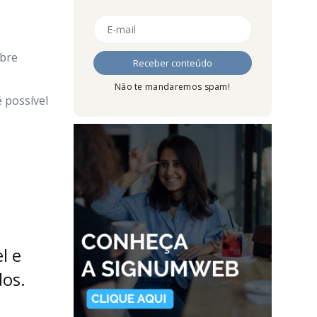
obre
Não te mandaremos spam!
é possível
l e
dos.