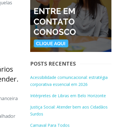
quelas
POSTS RECENTES
rios
ender.
Acessibilidade comunicacional: estratégia
corporativa essencial em 2026
Intérpretes de Libras em Belo Horizonte
nanceira
Justiça Social: Atender bem aos Cidadãos
Surdos
balhador
Carnaval Para Todos