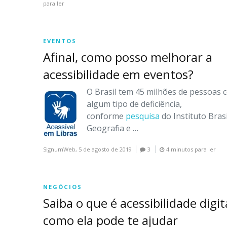
para ler
EVENTOS
Afinal, como posso melhorar a
acessibilidade em eventos?
O Brasil tem 45 milhões de pessoas 
algum tipo de deficiência,
conforme
pesquisa
do Instituto Brasi
Geografia e …
SignumWeb,
5 de agosto de 2019
3
4 minutos para ler
NEGÓCIOS
Saiba o que é acessibilidade digit
como ela pode te ajudar