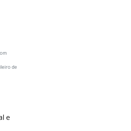
com
leiro de
al e