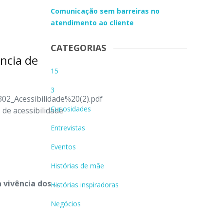
Comunicação sem barreiras no
atendimento ao cliente
CATEGORIAS
ência de
15
3
02_Acessibilidade%20(2).pdf
Curiosidades
 de acessibilidade
Entrevistas
Eventos
Histórias de mãe
a vivência dos
…
Histórias inspiradoras
Negócios