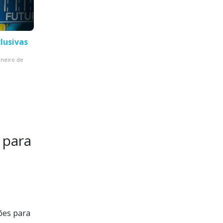
lusivas
aneiro de
 para
ões para