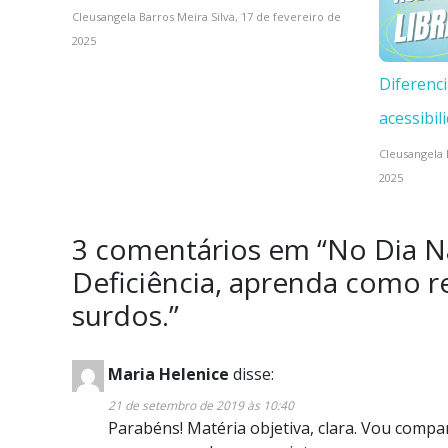
Cleusangela Barros Meira Silva,
17 de fevereiro de
2025
Diferenci
acessibil
Cleusangela 
2025
3 comentários em “
No Dia N
Deficiência, aprenda como r
surdos.
”
Maria Helenice
disse:
21 de setembro de 2019 às 10:40
Parabéns! Matéria objetiva, clara. Vou compa