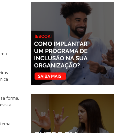
 uma
iras
única
ssa forma,
evista
 tema.