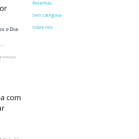
Resenhas
or
Sem categoria
Sobre nós
s o Dia
l
…
4 minutos
oa com
ar
a