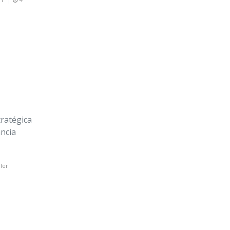
tratégica
ncia
ler