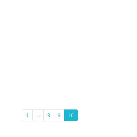
1
…
8
9
10