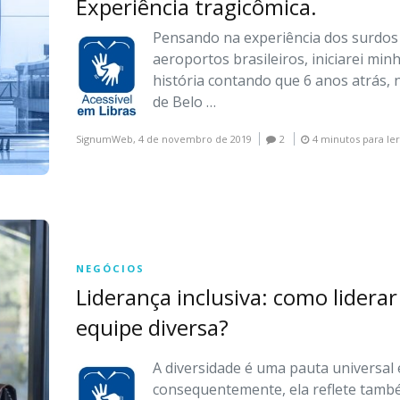
Experiência tragicômica.
Pensando na experiência dos surdos
aeroportos brasileiros, iniciarei min
história contando que 6 anos atrás,
de Belo …
SignumWeb,
4 de novembro de 2019
2
4 minutos para le
NEGÓCIOS
Liderança inclusiva: como lidera
equipe diversa?
A diversidade é uma pauta universal 
consequentemente, ela reflete tam