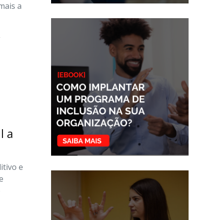
mais a
r
l a
itivo e
e
é