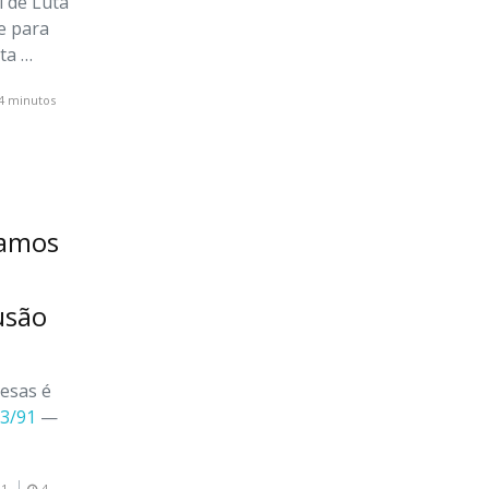
l de Luta
e para
ta …
4 minutos
vamos
usão
esas é
13/91
—
1
4