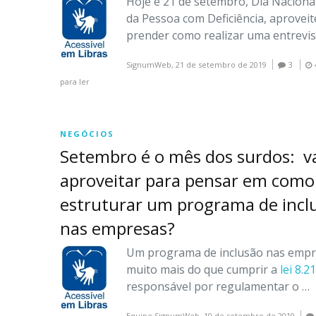
Hoje é 21 de setembro, Dia Naciona
da Pessoa com Deficiência, aproveit
prender como realizar uma entrevis
SignumWeb,
21 de setembro de 2019
3
para ler
NEGÓCIOS
Setembro é o mês dos surdos: 
aproveitar para pensar em como
estruturar um programa de incl
nas empresas?
Um programa de inclusão nas empr
muito mais do que cumprir a
lei 8.2
responsável por regulamentar o …
Equipe SignumWeb,
10 de setembro de 2019