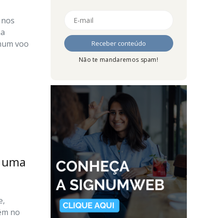
 nos
ha
 num voo
Não te mandaremos spam!
r
r uma
e,
bém no