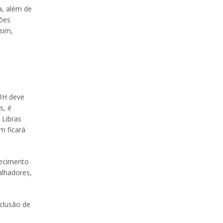
a, além de
ões
sim,
 RH deve
s, é
 Libras
m ficará
uecimento
alhadores,
clusão de