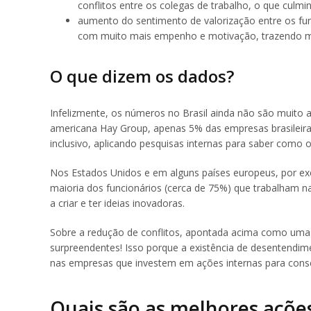
conflitos entre os colegas de trabalho, o que culm
aumento do sentimento de valorização entre os func
com muito mais empenho e motivação, trazendo ma
O que dizem os dados?
Infelizmente, os números no Brasil ainda não são muit
americana Hay Group, apenas 5% das empresas brasileir
inclusivo, aplicando pesquisas internas para saber como 
Nos Estados Unidos e em alguns países europeus, por e
maioria dos funcionários (cerca de 75%) que trabalham 
a criar e ter ideias inovadoras.
Sobre a redução de conflitos, apontada acima como umas
surpreendentes! Isso porque a existência de desentendim
nas empresas que investem em ações internas para conscie
Quais são as melhores açõe