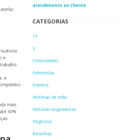
atendimento ao cliente
tarefas
CATEGORIAS
15
3
nsultoria
o e
Curiosidades
trabalho.
Entrevistas
, a
compelidos
Eventos
Histórias de mãe
nda mais
Histórias inspiradoras
 até 50%
nças.
Negócios
Resenhas
 na