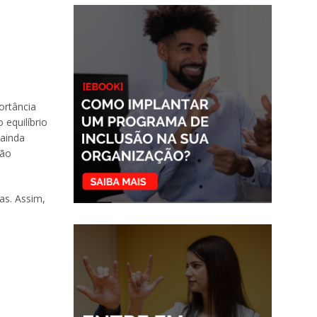
ortância
 equilíbrio
 ainda
não
as. Assim,