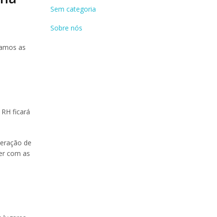
Sem categoria
Sobre nós
lamos as
 RH ficará
teração de
ver com as