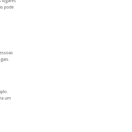
s lugares
as pode
pessoas
gais.
plo.
ara um