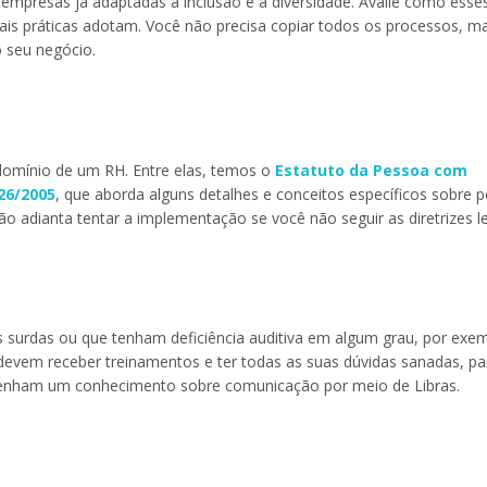
empresas já adaptadas à inclusão e à diversidade. Avalie como esse
ais práticas adotam. Você não precisa copiar todos os processos, m
o seu negócio.
e domínio de um RH. Entre elas, temos o
Estatuto da Pessoa com
26/2005
, que aborda alguns detalhes e conceitos específicos sobre 
ão adianta tentar a implementação se você não seguir as diretrizes le
 surdas ou que tenham deficiência auditiva em algum grau, por exem
devem receber treinamentos e ter todas as suas dúvidas sanadas, p
s tenham um conhecimento sobre comunicação por meio de Libras.