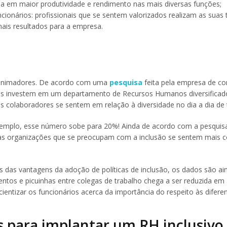
ina em maior produtividade e rendimento nas mais diversas funções;
ionários: profissionais que se sentem valorizados realizam as suas 
is resultados para a empresa.
o animadores. De acordo com uma
pesquisa
feita pela empresa de co
as investem em um departamento de Recursos Humanos diversificad
os colaboradores se sentem em relação à diversidade no dia a dia de 
xemplo, esse número sobe para 20%! Ainda de acordo com a pesquisa
nas organizações que se preocupam com a inclusão se sentem mais 
 das vantagens da adoção de políticas de inclusão, os dados são ai
entos e picuinhas entre colegas de trabalho chega a ser reduzida em
ntizar os funcionários acerca da importância do respeito às difere
s para implantar um RH inclusivo