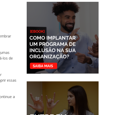
lembrar
lgumas
á-los de
r
prir essas
ontinue a