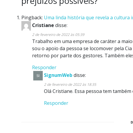
prejuízos possíveis?
”
Pingback:
Uma linda história que revela a cultura
Cristiane
disse:
2 de fevereiro de 2022 às 05:39
Trabalho em uma empresa de caráter a maior
sou o apoio da pessoa se locomover pela Cia po
retorno por parte dos gestores. Também ele
Responder
SignumWeb
disse:
2 de fevereiro de 2022 às 18:35
Olá Cristiane. Essa pessoa tem também d
Responder