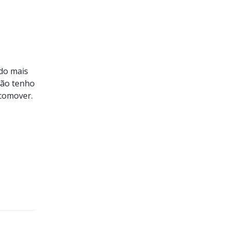
do mais
 não tenho
ocomover.