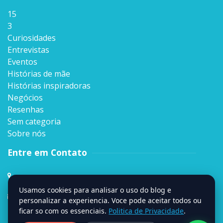
15
3
Curiosidades
Entrevistas
Eventos
Histórias de mãe
Histórias inspiradoras
Negócios
Resenhas
Sem categoria
Sobre nós
Entre em Contato
Rua Sen. Milton Campos, 35, Andar 4º,
Vila da Serra, Nova Lima, MG
Usamos cookies para analisar o uso do blog e
contato@signumweb.com.br
personalizar a experiencia. Voce pode aceitar todos ou
ficar so com os essenciais.
Politica de Privacidade
.