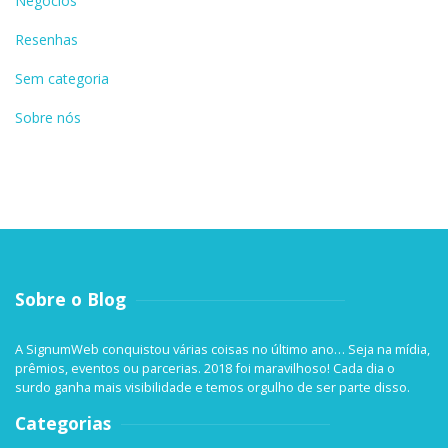
Negócios
Resenhas
Sem categoria
Sobre nós
Sobre o Blog
A SignumWeb conquistou várias coisas no último ano… Seja na mídia,
prêmios, eventos ou parcerias. 2018 foi maravilhoso! Cada dia o
surdo ganha mais visibilidade e temos orgulho de ser parte disso.
Categorias