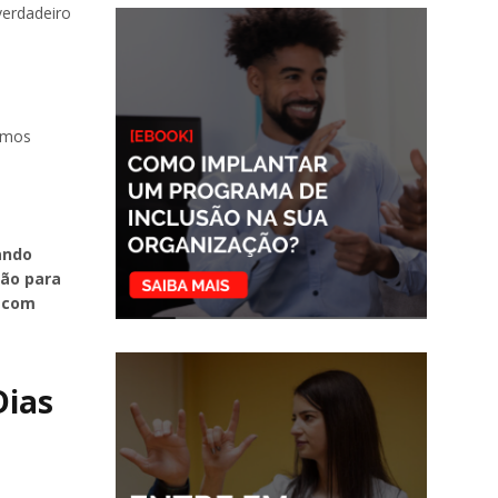
verdadeiro
demos
.
ando
ção para
r com
Dias