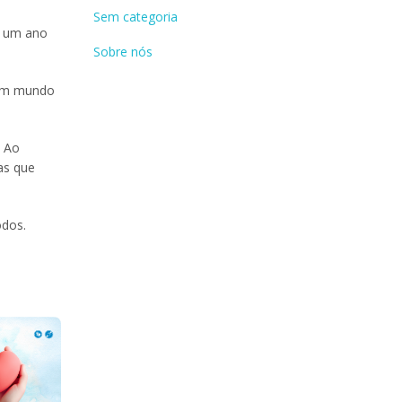
Sem categoria
m um ano
Sobre nós
 um mundo
. Ao
as que
odos.