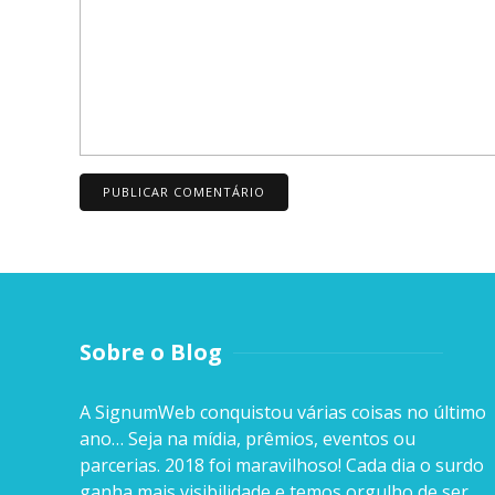
Sobre o Blog
A SignumWeb conquistou várias coisas no último
ano… Seja na mídia, prêmios, eventos ou
parcerias. 2018 foi maravilhoso! Cada dia o surdo
ganha mais visibilidade e temos orgulho de ser