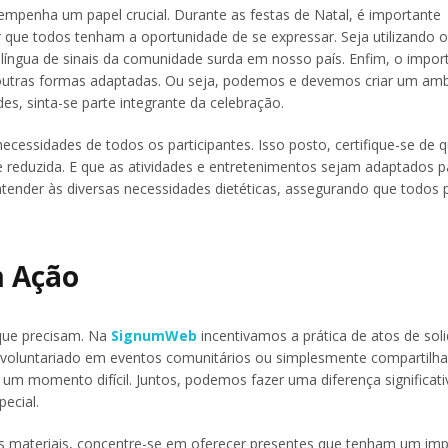
mpenha um papel crucial. Durante as festas de Natal, é importante
 que todos tenham a oportunidade de se expressar. Seja utilizando o
 a língua de sinais da comunidade surda em nosso país. Enfim, o impor
outras formas adaptadas. Ou seja, podemos e devemos criar um amb
, sinta-se parte integrante da celebração.
necessidades de todos os participantes. Isso posto, certifique-se de 
reduzida. E que as atividades e entretenimentos sejam adaptados par
 atender às diversas necessidades dietéticas, assegurando que todo
m Ação
 que precisam. Na
SignumWeb
incentivamos a prática de atos de soli
, voluntariado em eventos comunitários ou simplesmente compartilh
 momento difícil. Juntos, podemos fazer uma diferença significati
ecial.
s materiais, concentre-se em oferecer presentes que tenham um im