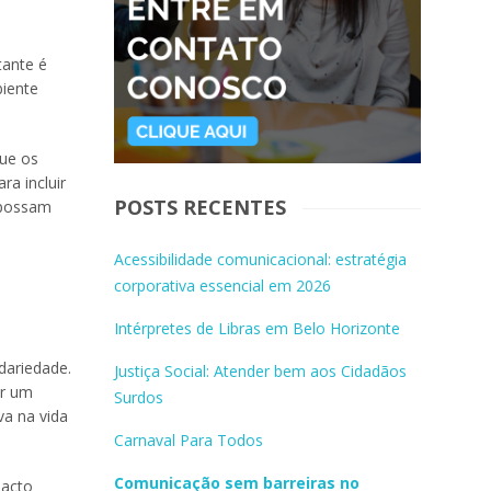
tante é
iente
que os
a incluir
POSTS RECENTES
s possam
Acessibilidade comunicacional: estratégia
corporativa essencial em 2026
Intérpretes de Libras em Belo Horizonte
dariedade.
Justiça Social: Atender bem aos Cidadãos
ar um
Surdos
va na vida
Carnaval Para Todos
Comunicação sem barreiras no
pacto