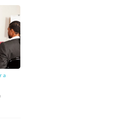
r a
3