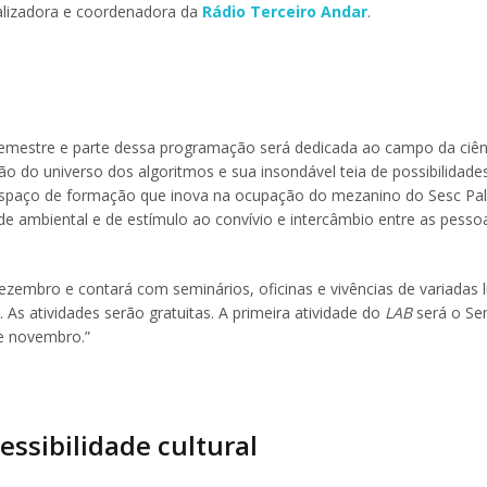
ealizadora e coordenadora da
Rádio Terceiro Andar
.
 semestre e parte dessa programação será dedicada ao campo da ciên
ção do universo dos algoritmos e sua insondável teia de possibilidade
espaço de formação que inova na ocupação do mezanino do Sesc Pal
ade ambiental e de estímulo ao convívio e intercâmbio entre as pessoa
zembro e contará com seminários, oficinas e vivências de variadas 
 As atividades serão gratuitas. A primeira atividade do
LAB
será o Se
de novembro.”
essibilidade cultural