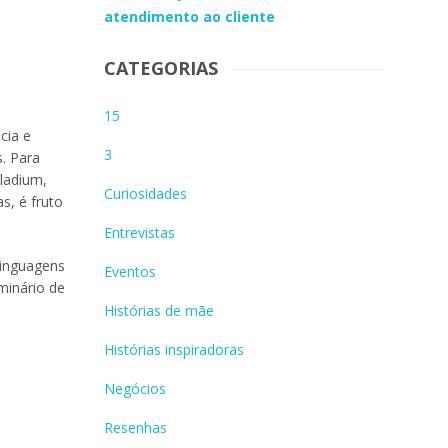
atendimento ao cliente
CATEGORIAS
15
cia e
3
s. Para
ladium,
Curiosidades
s, é fruto
Entrevistas
linguagens
Eventos
minário de
Histórias de mãe
Histórias inspiradoras
Negócios
Resenhas