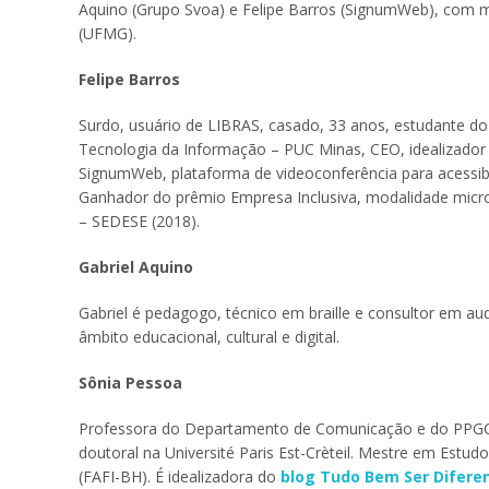
Aquino (Grupo Svoa) e Felipe Barros (SignumWeb), com 
(UFMG).
Felipe Barros
Surdo, usuário de LIBRAS, casado, 33 anos, estudante do
Tecnologia da Informação – PUC Minas, CEO, idealizador
SignumWeb, plataforma de videoconferência para acessibil
Ganhador do prêmio Empresa Inclusiva, modalidade micr
– SEDESE (2018).
Gabriel Aquino
Gabriel é pedagogo, técnico em braille e consultor em au
âmbito educacional, cultural e digital.
Sônia Pessoa
Professora do Departamento de Comunicação e do PPGC
doutoral na Université Paris Est-Crèteil. Mestre em Estu
(FAFI-BH). É idealizadora do
blog Tudo Bem Ser Difere