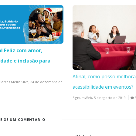
l Feliz com amor,
edade e inclusão para
Afinal, como posso melhora
Barros Meira Silva,
24 de dezembro de
acessibilidade em eventos?
SignumWeb,
5 de agosto de 2019
DEIXE UM COMENTÁRIO