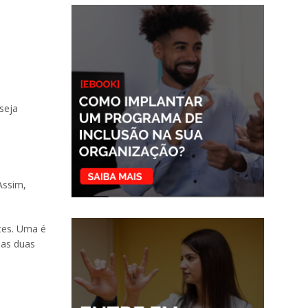
seja
Assim,
ntes. Uma é
 as duas