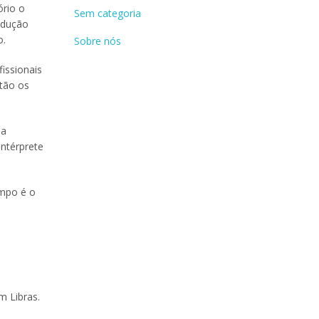
ório o
Sem categoria
adução
o.
Sobre nós
issionais
tão os
ia
intérprete
empo é o
m Libras.