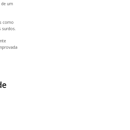
s de um
ras como
s surdos.
ante
omprovada
de