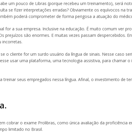
 sabe um pouco de Libras (porque recebeu um treinamento), será not
ulta se fizer interpretações erradas? Obviamente os equívocos na tr
 também poderá comprometer de forma perigosa a atuação do médic
l for a sua empresa. Inclusive na educação. É muito comum ver prof
 Os prejuízos são enormes. E muitas vezes passam despercebidos. En
 incorretas.
 o cliente for um surdo usuário da língua de sinais. Nesse caso ser
esse usar uma plataforma, uma tecnologia assistiva, para chamar o 
 treinar seus empregados nessa língua. Afinal, o investimento de t
a.
 cobrar o exame Prolibras, como única avaliação da proficiência e
mpo limitado no Brasil.