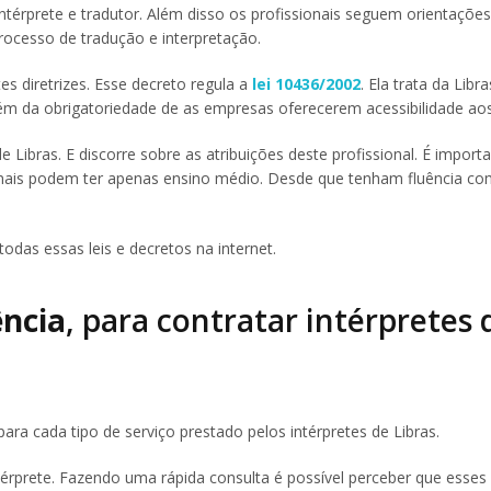
intérprete e tradutor. Além disso os profissionais seguem orientaçõe
processo de tradução e interpretação.
 diretrizes. Esse decreto regula a
lei 10436/2002
. Ela trata da Lib
bém da obrigatoriedade de as empresas oferecerem acessibilidade ao
 Libras. E discorre sobre as atribuições deste profissional. É import
sionais podem ter apenas ensino médio. Desde que tenham fluência c
todas essas leis e decretos na internet.
ência
, para contratar intérpretes 
ara cada tipo de serviço prestado pelos intérpretes de Libras.
térprete. Fazendo uma rápida consulta é possível perceber que esses