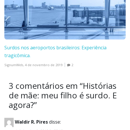
Surdos nos aeroportos brasileiros: Experiência
tragicômica.
SignumWeb,
4 de novembro de 2019
2
3 comentários em “
Histórias
de mãe: meu filho é surdo. E
agora?
”
Waldir R. Pires
disse: