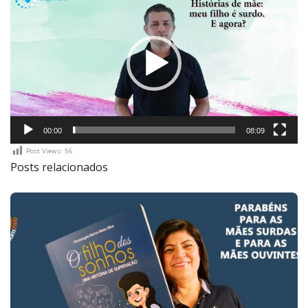
de
vídeo
00:00
08:09
Post Views:
56
Posts relacionados