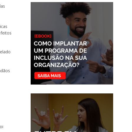
das
icas
feitos
velado
dadãos
oi