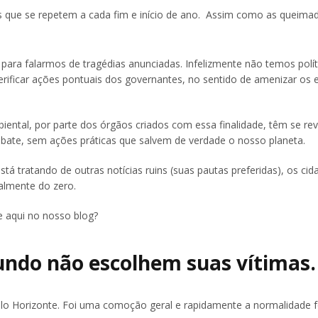
s que se repetem a cada fim e início de ano. Assim como as queima
ara falarmos de tragédias anunciadas. Infelizmente não temos polít
rificar ações pontuais dos governantes, no sentido de amenizar os e
ntal, por parte dos órgãos criados com essa finalidade, têm se re
 debate, sem ações práticas que salvem de verdade o nosso planeta.
á tratando de outras notícias ruins (suas pautas preferidas), os ci
ralmente do zero.
e aqui no nosso blog?
undo não escolhem suas vítimas.
elo Horizonte. Foi uma comoção geral e rapidamente a normalidade f