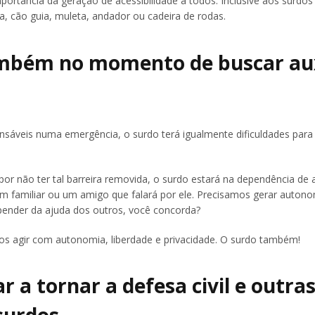
portância da geração de acessibilidade a todos. Inclusive aos surdos
 cão guia, muleta, andador ou cadeira de rodas.
ambém no momento de buscar aux
sáveis numa emergência, o surdo terá igualmente dificuldades para
 por não ter tal barreira removida, o surdo estará na dependência de 
de um familiar ou um amigo que falará por ele. Precisamos gerar auton
pender da ajuda dos outros, você concorda?
s agir com autonomia, liberdade e privacidade. O surdo também!
 a tornar a defesa civil e outra