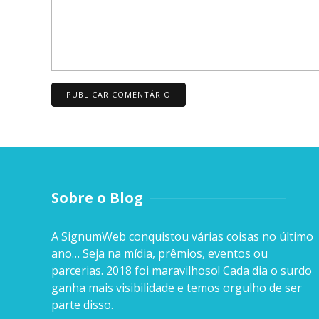
Sobre o Blog
A SignumWeb conquistou várias coisas no último
ano… Seja na mídia, prêmios, eventos ou
parcerias. 2018 foi maravilhoso! Cada dia o surdo
ganha mais visibilidade e temos orgulho de ser
parte disso.