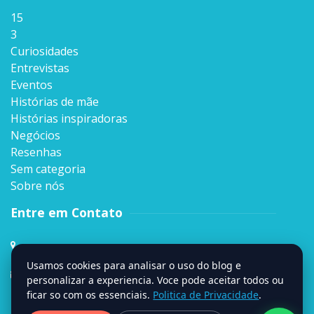
15
3
Curiosidades
Entrevistas
Eventos
Histórias de mãe
Histórias inspiradoras
Negócios
Resenhas
Sem categoria
Sobre nós
Entre em Contato
Rua Sen. Milton Campos, 35, Andar 4º,
Vila da Serra, Nova Lima, MG
Usamos cookies para analisar o uso do blog e
contato@signumweb.com.br
personalizar a experiencia. Voce pode aceitar todos ou
ficar so com os essenciais.
Politica de Privacidade
.