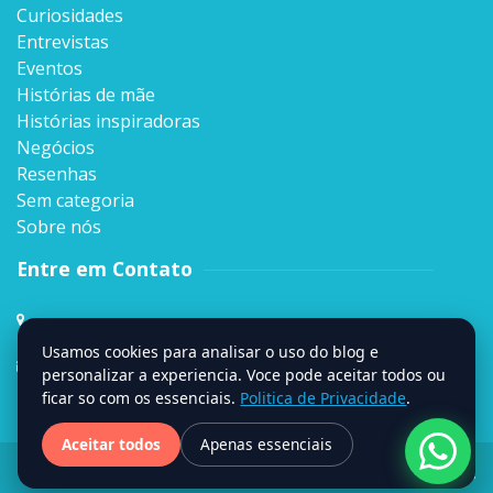
Curiosidades
Entrevistas
Eventos
Histórias de mãe
Histórias inspiradoras
Negócios
Resenhas
Sem categoria
Sobre nós
Entre em Contato
Rua Sen. Milton Campos, 35, Andar 4º,
Vila da Serra, Nova Lima, MG
Usamos cookies para analisar o uso do blog e
contato@signumweb.com.br
personalizar a experiencia. Voce pode aceitar todos ou
ficar so com os essenciais.
Politica de Privacidade
.
Aceitar todos
Apenas essenciais
Site criado por
Stage
.