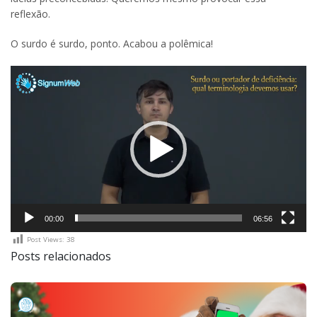
reflexão.
O surdo é surdo, ponto. Acabou a polêmica!
Tocador
de
vídeo
00:00
06:56
Post Views:
38
Posts relacionados