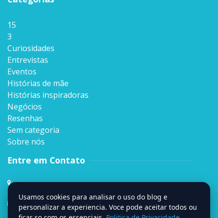
15
3
Curiosidades
Entrevistas
Eventos
Histórias de mãe
Histórias inspiradoras
Negócios
Resenhas
Sem categoria
Sobre nós
Entre em Contato
Rua Sen. Milton Campos, 35, Andar 4º,
Vila da Serra, Nova Lima, MG
Usamos cookies para analisar o uso do blog e
contato@signumweb.com.br
personalizar a experiencia. Voce pode aceitar todos ou
ficar so com os essenciais.
Politica de Privacidade
.