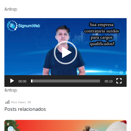
&nbsp;
Tocador
de
vídeo
00:00
05:10
&nbsp;
Post Views:
39
Posts relacionados