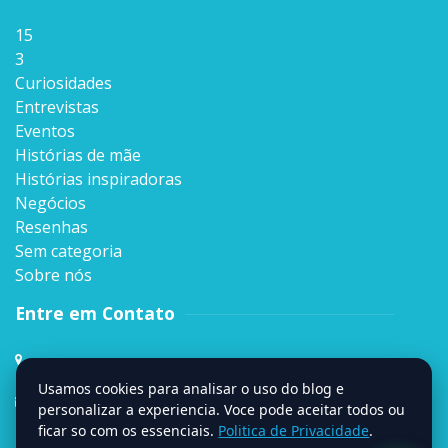
15
3
Curiosidades
Entrevistas
Eventos
Histórias de mãe
Histórias inspiradoras
Negócios
Resenhas
Sem categoria
Sobre nós
Entre em Contato
Rua Sen. Milton Campos, 35, Andar 4º,
Vila da Serra, Nova Lima, MG
Usamos cookies para analisar o uso do blog e
contato@signumweb.com.br
personalizar a experiencia. Voce pode aceitar todos ou
ficar so com os essenciais.
Politica de Privacidade
.