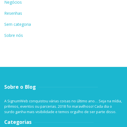
Negócios
Resenhas
Sem categoria
Sobre nós
Sobre o Blog
A SignumWeb conquistou várias coisas no último ano… Seja na mídia,
prêmios, eventos ou parcerias. 2018 foi maravilhoso! Cada dia o
surdo ganha mais visibilidade e temos orgulho de ser parte disso.
Categorias