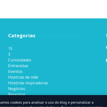
Categorias
15
3
Curiosidades
Entrevistas
Eventos
Histórias de mãe
Histórias inspiradoras
Negócios
Resenhas
Sem categoria
samos cookies para analisar o uso do blog e personalizar a
Sobre nós