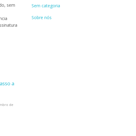
udo, sem
Sem categoria
Sobre nós
ncia
ssinatura
asso a
embro de