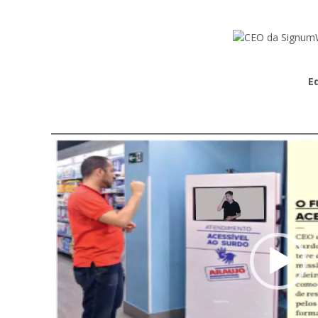
E
Tocador
de
vídeo