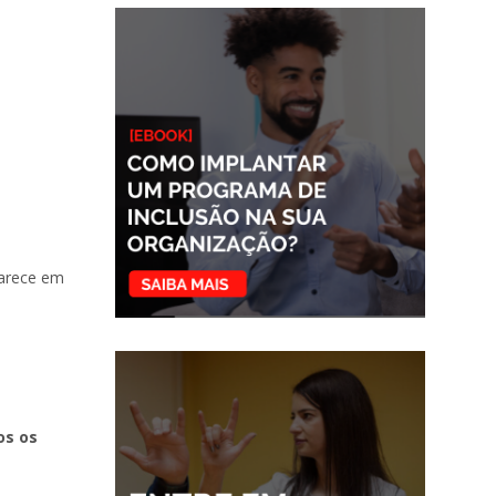
parece em
os os