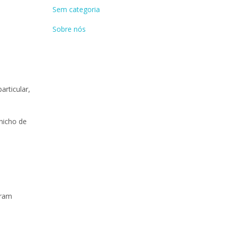
Sem categoria
Sobre nós
rticular,
nicho de
oram