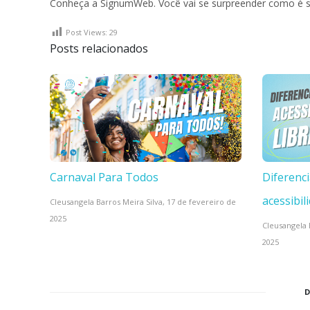
Conheça a SignumWeb. Você vai se surpreender como é sim
Post Views:
29
Posts relacionados
Carnaval Para Todos
Diferenci
acessibil
Cleusangela Barros Meira Silva,
17 de fevereiro de
2025
Cleusangela 
2025