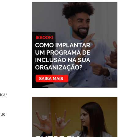
icas
que