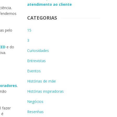
atendimento ao cliente
iência.
defendemos
CATEGORIAS
das pelo
15
3
EED
e do
Curiosidades
tiva.
Entrevistas
Eventos
Histórias de mãe
boradores
.
 não
Histórias inspiradoras
Negócios
l fazer
Resenhas
o é