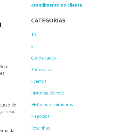
atendimento ao cliente
CATEGORIAS
m
15
3
Curiosidades
ção e
Entrevistas
es,
Eventos
Histórias de mãe
Histórias inspiradoras
curso de
çar seus
Negócios
Resenhas
tema da