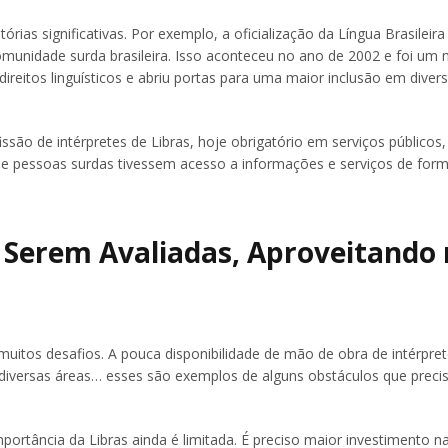
ias significativas. Por exemplo, a oficialização da Língua Brasileira 
omunidade surda brasileira. Isso aconteceu no ano de 2002 e foi um
 direitos linguísticos e abriu portas para uma maior inclusão em diver
são de intérpretes de Libras, hoje obrigatório em serviços públicos,
u que pessoas surdas tivessem acesso a informações e serviços de for
a Serem Avaliadas, Aproveitando
uitos desafios. A pouca disponibilidade de mão de obra de intérpre
em diversas áreas… esses são exemplos de alguns obstáculos que preci
mportância da Libras ainda é limitada. É preciso maior investimento n