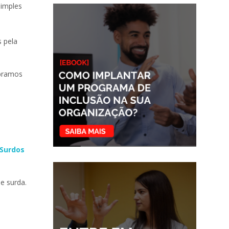
simples
s pela
ebramos
 Surdos
e surda.