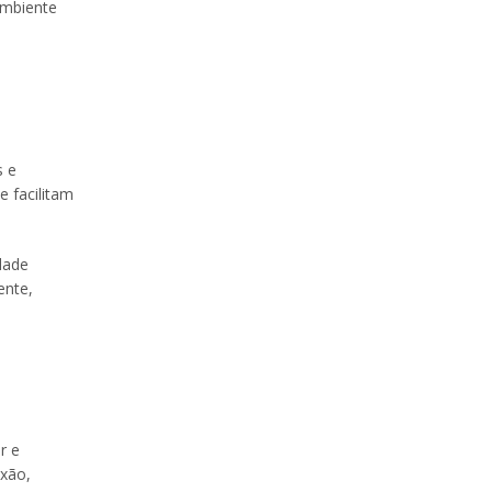
ambiente
s e
 facilitam
dade
ente,
r e
exão,