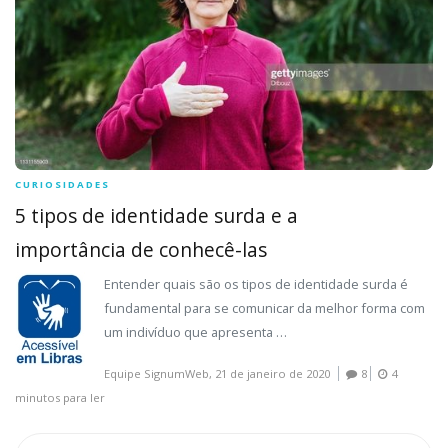
CURIOSIDADES
5 tipos de identidade surda e a
importância de conhecê-las
Entender quais são os tipos de identidade surda é
fundamental para se comunicar da melhor forma com
um indivíduo que apresenta …
Equipe SignumWeb,
21 de janeiro de 2020
8
4
minutos para ler