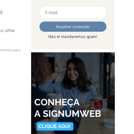
tá
giu uma
Não te mandaremos spam!
minutos para