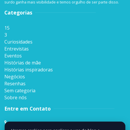
surdo ganha mais visibilidade e temos orgulho de ser parte disso.
Categorias
15
3
Curiosidades
Entrevistas
Eventos
Histórias de mãe
Histórias inspiradoras
Negócios
Resenhas
Sem categoria
Sobre nós
Entre em Contato
Rua Sen. Milton Campos, 35, Andar 4º,
Vila da Serra, Nova Lima, MG