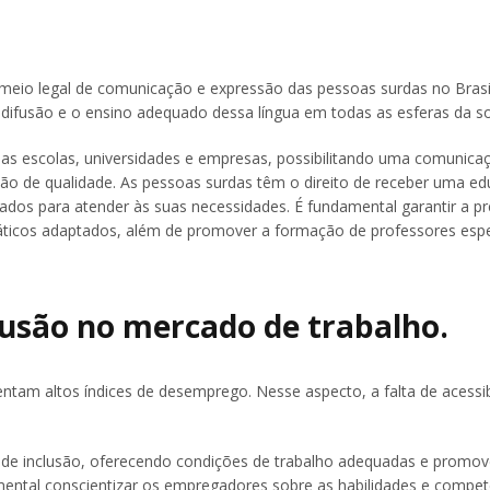
o meio legal de comunicação e expressão das pessoas surdas no Brasi
a difusão e o ensino adequado dessa língua em todas as esferas da s
s as escolas, universidades e empresas, possibilitando uma comunica
ação de qualidade. As pessoas surdas têm o direito de receber uma e
uados para atender às suas necessidades. É fundamental garantir a p
idáticos adaptados, além de promover a formação de professores esp
lusão no mercado de trabalho.
tam altos índices de desemprego. Nesse aspecto, a falta de acessib
s de inclusão, oferecendo condições de trabalho adequadas e promo
amental conscientizar os empregadores sobre as habilidades e compet