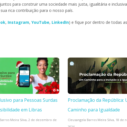
untos para construir uma sociedade mais justa, igualitária e inclusiv
sua rica contribuição para o nosso país.
ook
,
Instagram
,
YouTube
,
LinkedIn
) e fique por dentro de todas a
clusivo para Pessoas Surdas
Proclamação da República:
sibilidade em Libras
Caminho para Igualdade
Barros Meira Silva,
2 de dezembro de
Cleusangela Barros Meira Silva,
18 de 
2024