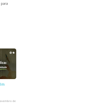
a para
s
 Um
novembro de