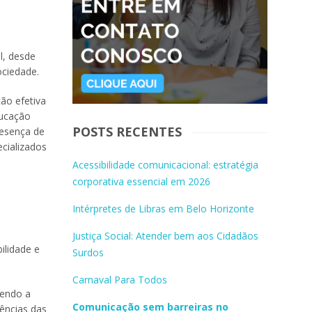
l, desde
ociedade.
ção efetiva
ducação
POSTS RECENTES
resença de
ecializados
Acessibilidade comunicacional: estratégia
corporativa essencial em 2026
Intérpretes de Libras em Belo Horizonte
Justiça Social: Atender bem aos Cidadãos
ilidade e
Surdos
Carnaval Para Todos
vendo a
Comunicação sem barreiras no
ências das