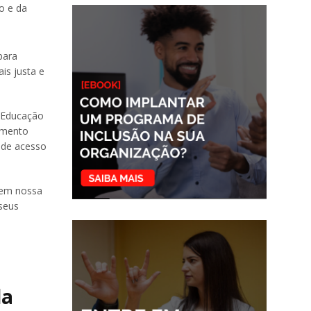
o e da
para
is justa e
e Educação
imento
 de acesso
 em nossa
 seus
da