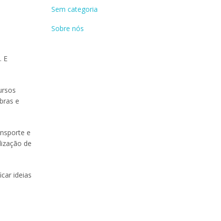
Sem categoria
Sobre nós
. E
ursos
bras e
ansporte e
lização de
car ideias