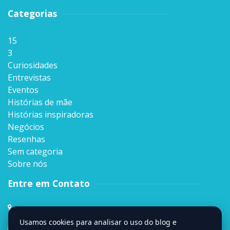
Categorias
15
3
Curiosidades
Entrevistas
Eventos
Histórias de mãe
Histórias inspiradoras
Negócios
Resenhas
Sem categoria
Sobre nós
Entre em Contato
Rua Sen. Milton Campos, 35, Andar 4º,
Vila da Serra, Nova Lima, MG
Usamos cookies para analisar o uso do blog e