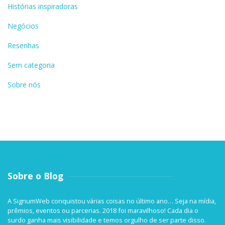
Histórias inspiradoras
Negócios
Resenhas
Sem categoria
Sobre nós
Sobre o Blog
A SignumWeb conquistou várias coisas no último ano… Seja na mídia,
prêmios, eventos ou parcerias. 2018 foi maravilhoso! Cada dia o
surdo ganha mais visibilidade e temos orgulho de ser parte disso.